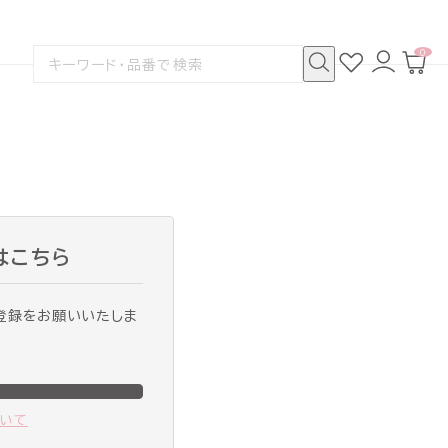
0
お
ロ
カ
検
気
グ
ー
索
に
イ
ト
検
す
入
ン
ペ
索
る
り
ー
ジ
はこちら
登録をお願いいたしま
ついて