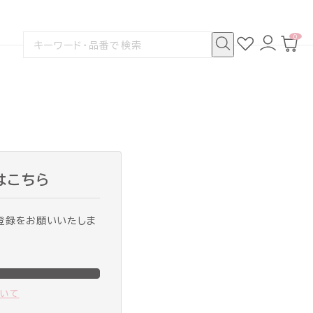
0
お
ロ
カ
検
気
グ
ー
索
に
イ
ト
検
す
入
ン
ペ
索
る
り
ー
ジ
はこちら
登録をお願いいたしま
ついて