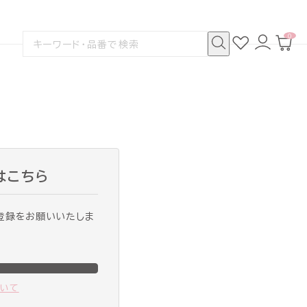
0
お
ロ
カ
検
気
グ
ー
索
に
イ
ト
検
す
入
ン
ペ
索
る
り
ー
ジ
はこちら
登録をお願いいたしま
ついて