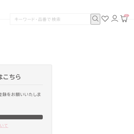
0
お
ロ
カ
検
気
グ
ー
索
に
イ
ト
検
す
入
ン
ペ
索
る
り
ー
ジ
はこちら
登録をお願いいたしま
ついて