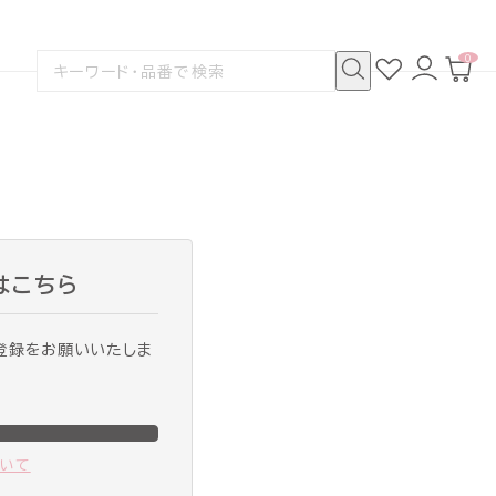
0
お
ロ
カ
検
気
グ
ー
索
に
イ
ト
検
す
入
ン
ペ
索
る
り
ー
ジ
はこちら
登録をお願いいたしま
ついて