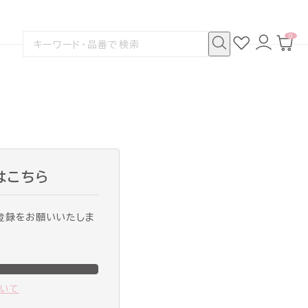
0
お
ロ
カ
検
気
グ
ー
索
に
イ
ト
検
す
入
ン
ペ
索
る
り
ー
ジ
はこちら
登録をお願いいたしま
ついて