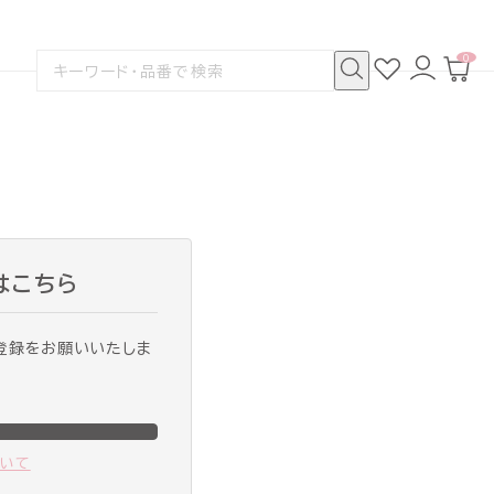
0
お
ロ
カ
検
気
グ
ー
索
に
イ
ト
検
す
入
ン
ペ
索
る
り
ー
ジ
はこちら
登録をお願いいたしま
ついて