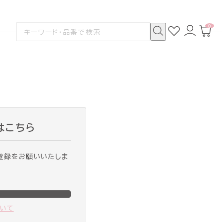
0
お
ロ
カ
検
気
グ
ー
索
に
イ
ト
検
す
入
ン
ペ
索
る
り
ー
ジ
はこちら
登録をお願いいたしま
ついて