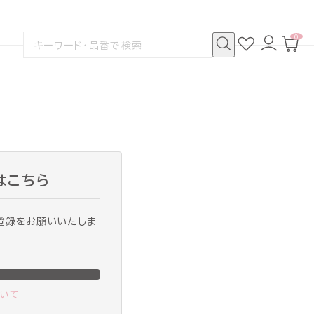
0
お
ロ
カ
検
気
グ
ー
索
に
イ
ト
検
す
入
ン
ペ
索
る
り
ー
ジ
はこちら
登録をお願いいたしま
ついて