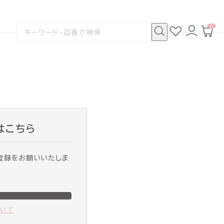
0
お
ロ
カ
検
気
グ
ー
索
に
イ
ト
検
す
入
ン
ペ
索
る
り
ー
ジ
はこちら
登録をお願いいたしま
ついて