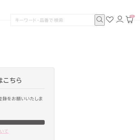
0
お
ロ
カ
検
気
グ
ー
索
に
イ
ト
検
す
入
ン
ペ
索
る
り
ー
ジ
はこちら
登録をお願いいたしま
ついて