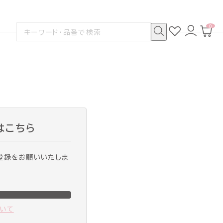
0
お
ロ
カ
検
気
グ
ー
索
に
イ
ト
検
す
入
ン
ペ
索
る
り
ー
ジ
はこちら
登録をお願いいたしま
ついて