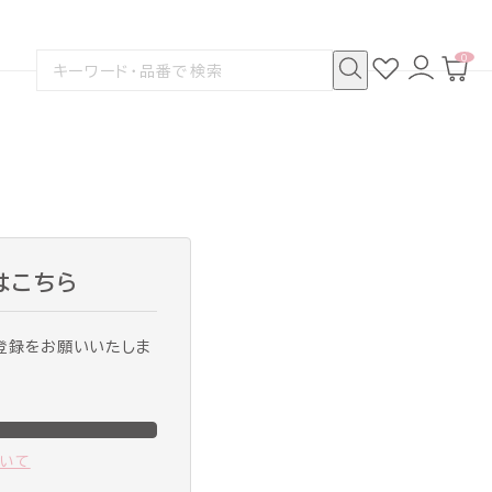
0
お
ロ
カ
検
気
グ
ー
索
に
イ
ト
検
す
入
ン
ペ
索
る
り
ー
ジ
はこちら
登録をお願いいたしま
ついて