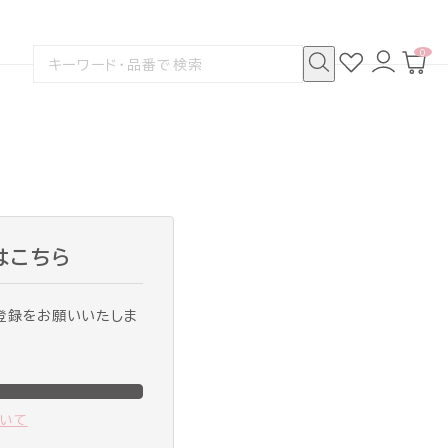
0
お
ロ
カ
検
気
グ
ー
索
に
イ
ト
検
す
入
ン
ペ
索
る
り
ー
ジ
はこちら
登録をお願いいたしま
ついて