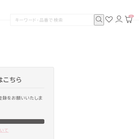
0
お
ロ
カ
検
気
グ
ー
索
に
イ
ト
検
す
入
ン
ペ
索
る
り
ー
ジ
はこちら
登録をお願いいたしま
ついて