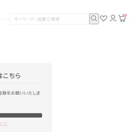
0
お
ロ
カ
検
気
グ
ー
索
に
イ
ト
検
す
入
ン
ペ
索
る
り
ー
ジ
はこちら
登録をお願いいたしま
ついて