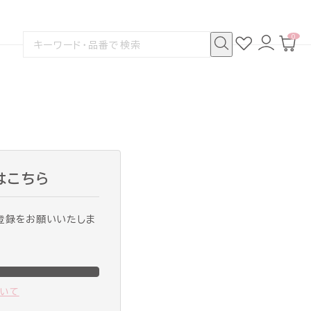
0
お
ロ
カ
検
気
グ
ー
索
に
イ
ト
検
す
入
ン
ペ
索
る
り
ー
ジ
はこちら
登録をお願いいたしま
ついて