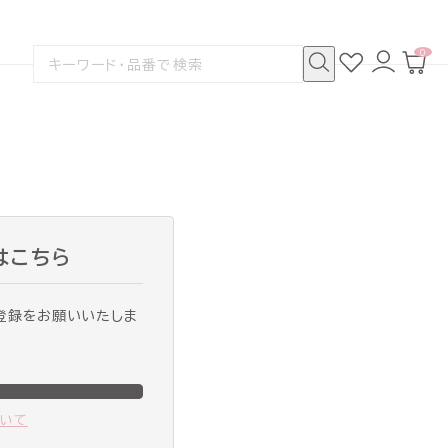
0
お
ロ
カ
検
気
グ
ー
索
に
イ
ト
検
す
入
ン
ペ
索
る
り
ー
ジ
はこちら
登録をお願いいたしま
ついて