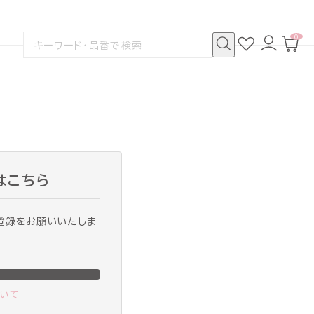
0
お
ロ
カ
検
気
グ
ー
索
に
イ
ト
検
す
入
ン
ペ
索
る
り
ー
ジ
はこちら
登録をお願いいたしま
ついて