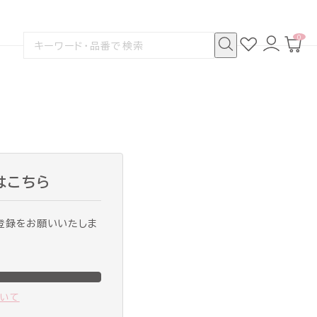
0
お
ロ
カ
検
気
グ
ー
索
に
イ
ト
検
す
入
ン
ペ
索
る
り
ー
ジ
はこちら
登録をお願いいたしま
ついて