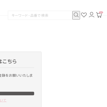
0
お
ロ
カ
検
気
グ
ー
索
に
イ
ト
検
す
入
ン
ペ
索
る
り
ー
ジ
はこちら
登録をお願いいたしま
ついて