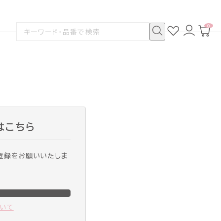
0
お
ロ
カ
検
気
グ
ー
索
に
イ
ト
検
す
入
ン
ペ
索
る
り
ー
ジ
はこちら
登録をお願いいたしま
ついて