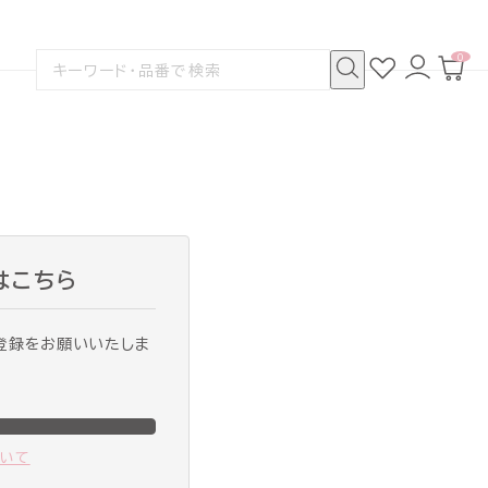
0
お
ロ
カ
検
気
グ
ー
索
に
イ
ト
検
す
入
ン
ペ
索
る
り
ー
ジ
はこちら
登録をお願いいたしま
ついて