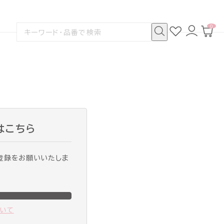
0
お
ロ
カ
検
気
グ
ー
索
に
イ
ト
検
す
入
ン
ペ
索
る
り
ー
ジ
はこちら
登録をお願いいたしま
ついて