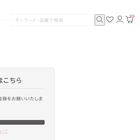
0
お
ロ
カ
検
気
グ
ー
索
に
イ
ト
検
す
入
ン
ペ
索
る
り
ー
ジ
はこちら
登録をお願いいたしま
ついて