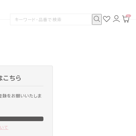
0
お
ロ
カ
検
気
グ
ー
索
に
イ
ト
検
す
入
ン
ペ
索
る
り
ー
ジ
はこちら
登録をお願いいたしま
ついて