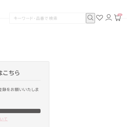
0
お
ロ
カ
検
気
グ
ー
索
に
イ
ト
検
す
入
ン
ペ
索
る
り
ー
ジ
はこちら
登録をお願いいたしま
ついて