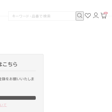
0
お
ロ
カ
検
気
グ
ー
索
に
イ
ト
検
す
入
ン
ペ
索
る
り
ー
ジ
はこちら
登録をお願いいたしま
ついて