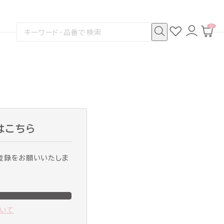
0
お
ロ
カ
検
気
グ
ー
索
に
イ
ト
検
す
入
ン
ペ
索
る
り
ー
ジ
はこちら
登録をお願いいたしま
ついて