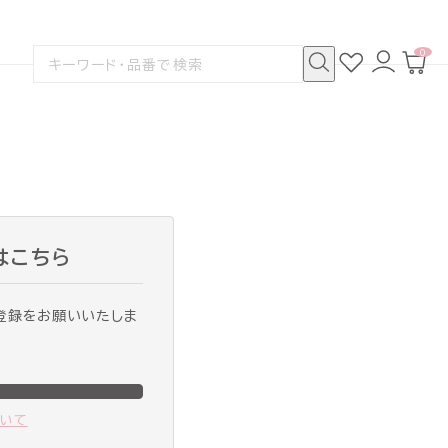
0
お
ロ
カ
検
気
グ
ー
索
に
イ
ト
検
す
入
ン
ペ
索
る
り
ー
ジ
はこちら
登録をお願いいたしま
ついて