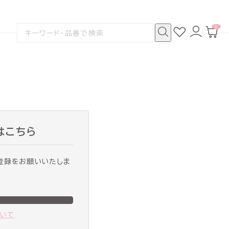
0
お
ロ
カ
検
気
グ
ー
索
に
イ
ト
検
す
入
ン
ペ
索
る
り
ー
ジ
はこちら
登録をお願いいたしま
ついて