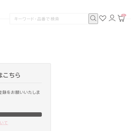
0
お
ロ
カ
検
気
グ
ー
索
に
イ
ト
検
す
入
ン
ペ
索
る
り
ー
ジ
はこちら
登録をお願いいたしま
ついて