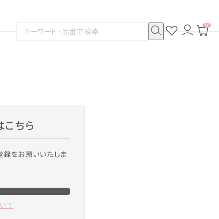
0
お
ロ
カ
検
気
グ
ー
索
に
イ
ト
検
す
入
ン
ペ
索
る
り
ー
ジ
はこちら
登録をお願いいたしま
ついて