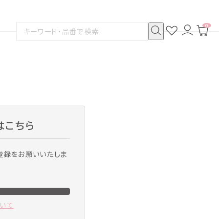
0
お
ロ
カ
検
気
グ
ー
索
に
イ
ト
検
す
入
ン
ペ
索
る
り
ー
ジ
はこちら
登録をお願いいたしま
ついて