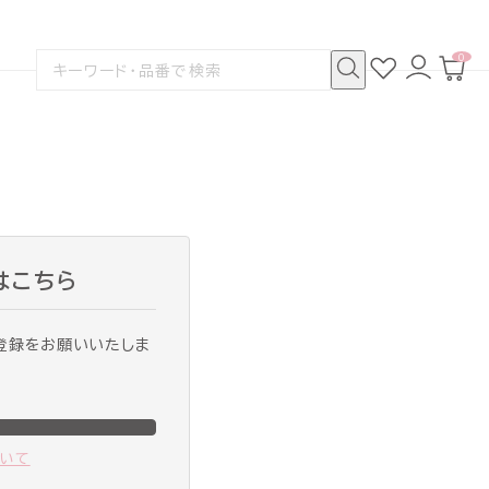
0
お
ロ
カ
検
気
グ
ー
索
に
イ
ト
検
す
入
ン
ペ
索
る
り
ー
ジ
はこちら
登録をお願いいたしま
ついて