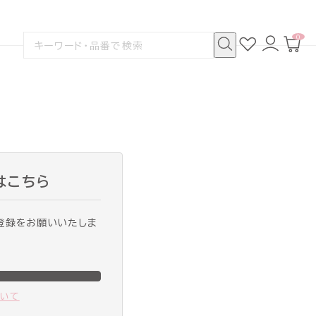
0
お
ロ
カ
検
気
グ
ー
索
に
イ
ト
検
す
入
ン
ペ
索
る
り
ー
ジ
はこちら
登録をお願いいたしま
ついて