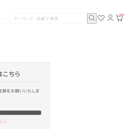
0
お
ロ
カ
検
気
グ
ー
索
に
イ
ト
検
す
入
ン
ペ
索
る
り
ー
ジ
はこちら
登録をお願いいたしま
ついて