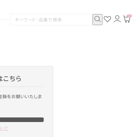
0
お
ロ
カ
検
気
グ
ー
索
に
イ
ト
検
す
入
ン
ペ
索
る
り
ー
ジ
はこちら
登録をお願いいたしま
ついて