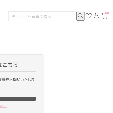
0
お
ロ
カ
検
気
グ
ー
索
に
イ
ト
検
す
入
ン
ペ
索
る
り
ー
ジ
はこちら
登録をお願いいたしま
ついて