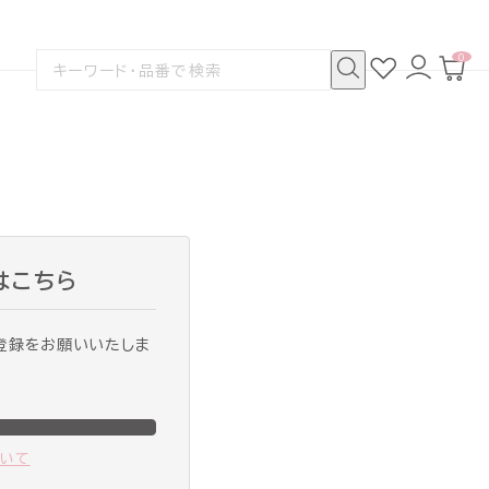
0
お
ロ
カ
検
気
グ
ー
索
に
イ
ト
検
す
入
ン
ペ
索
る
り
ー
ジ
はこちら
登録をお願いいたしま
ついて