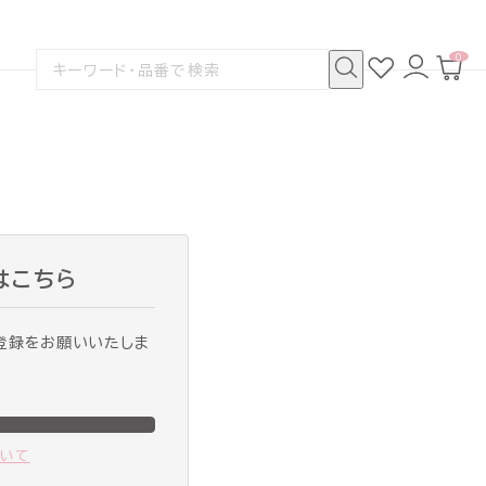
0
お
ロ
カ
検
気
グ
ー
索
に
イ
ト
検
す
入
ン
ペ
索
る
り
ー
ジ
はこちら
登録をお願いいたしま
ついて