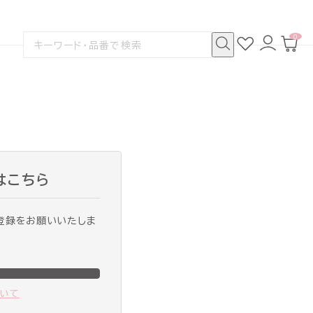
0
お
ロ
カ
検
気
グ
ー
索
に
イ
ト
検
す
入
ン
ペ
索
る
り
ー
ジ
はこちら
登録をお願いいたしま
ついて