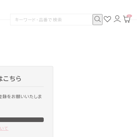
0
お
ロ
カ
検
気
グ
ー
索
に
イ
ト
検
す
入
ン
ペ
索
る
り
ー
ジ
はこちら
登録をお願いいたしま
ついて