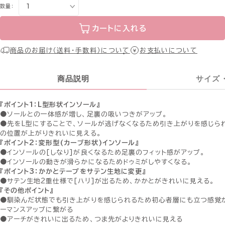
数量：
カートに入れる
商品のお届け（送料・手数料）について
お支払いについて
商品説明
サイズ
『ポイント１：L型形状インソール』
●ソールとの一体感が増し、足裏の吸いつきがアップ。
●先をL型にすることで、ソールが逃げなくなるため引き上がりを感じら
の位置が上がりきれいに見える。
『ポイント2：変形型(カーブ形状)インソール』
●インソールの[しなり]が良くなるため足裏のフィット感がアップ。
●インソールの動きが滑らかになるためドゥミがしやすくなる。
『ポイント3：かかとテープをサテン生地に変更』
●サテン生地2重仕様で[ハリ]が出るため、かかとがきれいに見える。
『その他ポイント』
●馴染んだ状態でも引き上がりを感じられるため初心者層にも立つ感覚が
ーマンスアップに繋がる
●アーチがきれいに出るため、つま先がよりきれいに見える