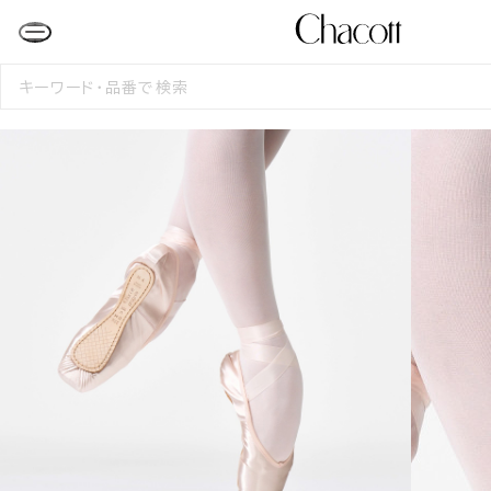
検
索
す
る