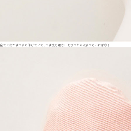
全ての指がまっすぐ伸びていて、つま先も履き口もぴったり収まっていれば◎！