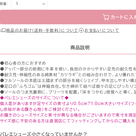
数量：
カートに入
商品のお届け（送料・手数料）について
お支払いについて
商品説明
●初心者の方におすすめ
●アッパー部分の前側に牛革を使い、負担のかかりやすい足先の耐久性を
●耐久性・伸縮性のある綿素材“カツラギ”との組み合わせで、より優れた
●フルソールの本底は土踏まずの部分を細くシェイプ、甲を出しやすい構
●足口の“ふちゴム”は伸縮自在。引き締めて結べば個々の足にぴったりフ
●ソールのつま先裏側に、プリーツを配置。「床をつかむ」感覚へと導く、
◆バレエシューズのサイズについて◆
個人差がありますが足サイズの実寸より0.5cm?1.0cm大きいサイズ(
し余裕がある履き心地）をご検討ください。
お履きのシューズサイズと実寸が異なる場合がございますので実寸を測定
サイズ感に不安のある方は直営店にてフィッティングしてからのご購入を
バレエシューズ小さくなっていませんか？