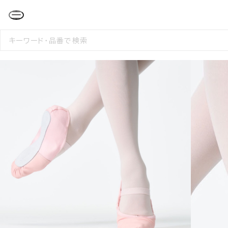
検
索
す
る