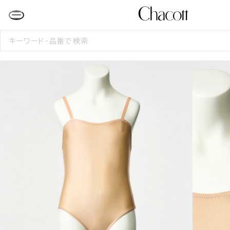
検
索
す
る