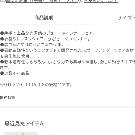
商品のお届け（送料・手数料）について
お支払いについて
商品説明
サイズ
●薄手で上品な光沢感のジュニア用インナーウェア。
●衣裳やレッスンウェアにひびきにくいインナー。
●肩ゴムにずれにくいゴムを使用。
●運動追随性というコンセプトで開発されたスポーツアンダーウェア素材「
を身生地に使用。
●吸水速乾性はもちろん、小さな力でも素早く伸縮し、激しい動きの中で
ます。
●返品不可商品
※010270-0006-08の後継品です。
関連特集
最近見たアイテム