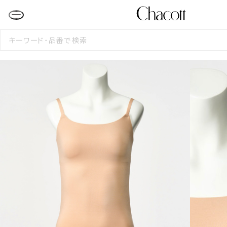
検
索
す
る