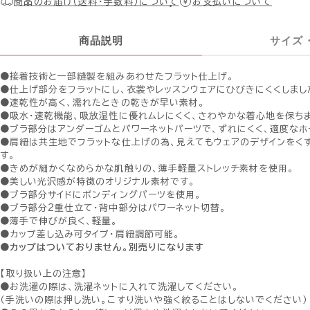
商品のお届け（送料・手数料）について
お支払いについて
商品説明
サイズ
●接着技術と一部縫製を組みあわせたフラット仕上げ。
●仕上げ部分をフラットにし、衣裳やレッスンウェアにひびきにくくしまし
●速乾性が高く、濡れたときの乾きが早い素材。
●吸水・速乾機能、吸放湿性に優れムレにくく、さわやかな着心地を保ち
●ブラ部分はアンダーゴムとパワーネットパーツで、ずれにくく、適度なホ
●肩紐は共生地でフラットな仕上げの為、見えてもウェアのデザインをく
す。
●きめが細かくなめらかな肌触りの、薄手軽量ストレッチ素材を使用。
●美しい光沢感が特徴のオリジナル素材です。
●ブラ部分サイドにボンディングパーツを使用。
●ブラ部分2重仕立て・背中部分はパワーネット切替。
●薄手で伸びが良く、軽量。
●カップ差し込み可タイプ・肩紐調節可能。
●カップはついておりません。別売りになります
【取り扱い上の注意】
●お洗濯の際は、洗濯ネットに入れて洗濯してください。
（手洗いの際は押し洗い。こすり洗いや強く絞ることはしないでください）