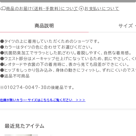
商品のお届け（送料・手数料）について
お支払いについて
商品説明
サイズ
●タイツの上に着用していただくためのショーツです。
●カラーはタイツの色に合わせてお選びください。
●抗菌防臭加工でサラッとした肌ざわり。着脱しやすく、自然な着用感。
●ウエスト部分はメーキャップ仕上げになっているため、肌にやさしく、く
●レオタードや衣裳の下の着用時に、表から見ても段差ができにくい。
●ヒップをしっかり包み込み、身体の動きにフィットし、ずれにくいのでス
●返品不可商品
※010274-0047-38の後継品です。
在庫が無いカラー・サイズはこちらもご覧ください ＞＞＞
最近見たアイテム