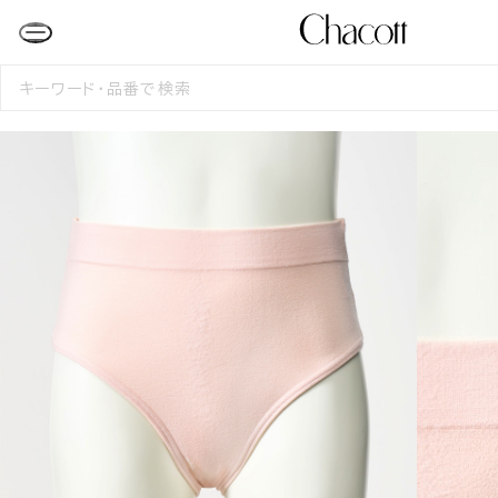
検
索
す
る