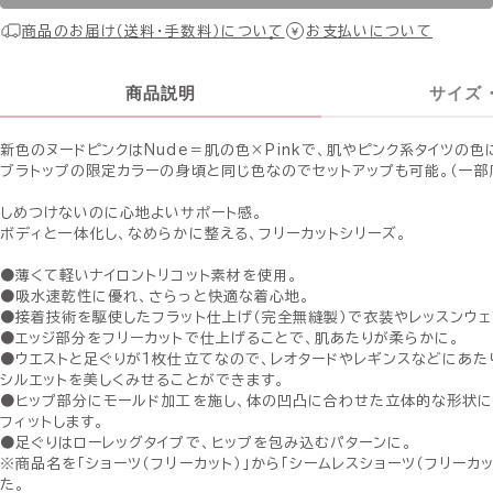
商品のお届け（送料・手数料）について
お支払いについて
商品説明
サイズ
新色のヌードピンクはNude＝肌の色×Pinkで、肌やピンク系タイツの
ブラトップの限定カラーの身頃と同じ色なのでセットアップも可能。（一部
しめつけないのに心地よいサポート感。
ボディと一体化し、なめらかに整える、フリーカットシリーズ。
●薄くて軽いナイロントリコット素材を使用。
●吸水速乾性に優れ、さらっと快適な着心地。
●接着技術を駆使したフラット仕上げ（完全無縫製）で衣装やレッスンウェ
●エッジ部分をフリーカットで仕上げることで、肌あたりが柔らかに。
●ウエストと足ぐりが1枚仕立てなので、レオタードやレギンスなどにあた
シルエットを美しくみせることができます。
●ヒップ部分にモールド加工を施し、体の凹凸に合わせた立体的な形状に
フィットします。
●足ぐりはローレッグタイプで、ヒップを包み込むパターンに。
※商品名を「ショーツ（フリーカット）」から「シームレスショーツ（フリーカ
た。