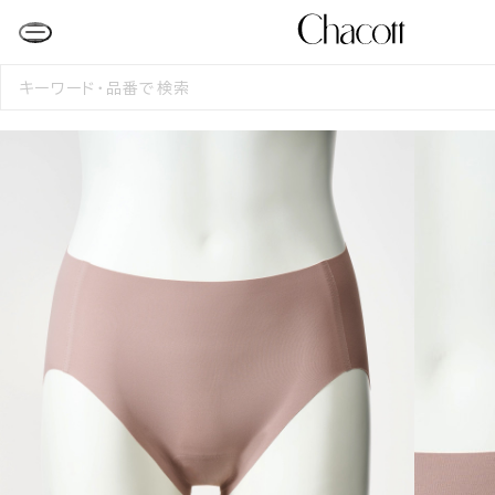
検
索
す
る