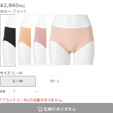
¥2,860
税込
カラー：
ブラック
サイズ：
S〜M
S〜M
M〜L
数量：
「ブラック-S〜M」の在庫がありません。
在庫がありません