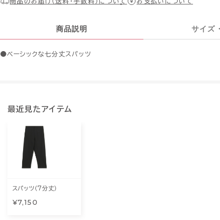
商品のお届け（送料・手数料）について
お支払いについて
商品説明
サイズ
●ベーシックな七分丈スパッツ
最近見たアイテム
スパッツ（７分丈）
¥7,150