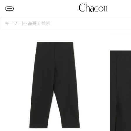
検
索
す
る